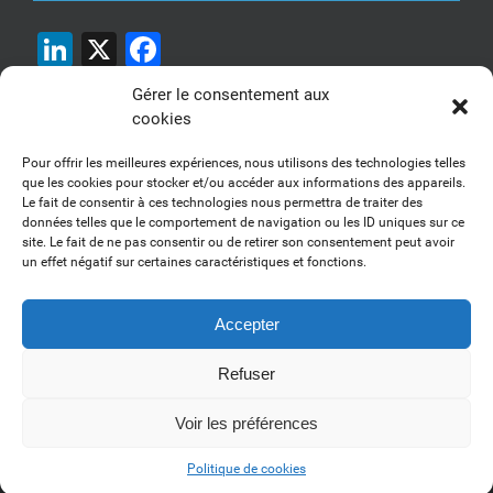
LinkedIn
X
Facebook
Gérer le consentement aux
cookies
Pour offrir les meilleures expériences, nous utilisons des technologies telles
que les cookies pour stocker et/ou accéder aux informations des appareils.
Le fait de consentir à ces technologies nous permettra de traiter des
1, 2, 3... Buzzez !
données telles que le comportement de navigation ou les ID uniques sur ce
site. Le fait de ne pas consentir ou de retirer son consentement peut avoir
Découvrez nos kits communication
un effet négatif sur certaines caractéristiques et fonctions.
Accepter
Refuser
Copyright 2017-2025 AFSSI - Tous droits réservés |
Mentions légales
|
Utilisation des cookies
| Animé par
Essentiel MARKETING
Voir les préférences
LinkedIn
Politique de cookies