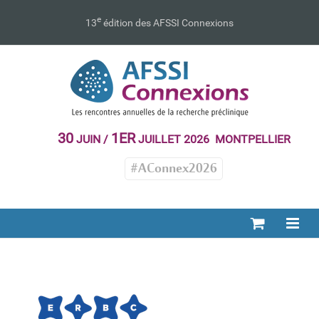
Passer
au
e
13
édition des AFSSI Connexions
contenu
30
1ER
JUIN /
JUILLET 2026 MONTPELLIER
#AConnex2026