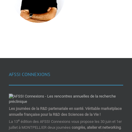
AFSSI CONNEXIONS
Les journées de la R&D partenariale en santé. Véritable marketplace
annuelle française pour la R&D des Sciences de la Vie !
e
La 13
édition des AFSSI Connexions vous propose les 30 juin et 1er
juillet à MONTPELLIER deux journées
congrès, atelier et networking
.