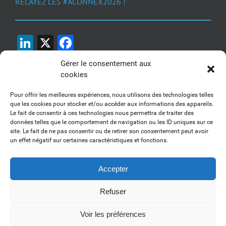
RELAYEZ LES #ACONNEX2026 !
LinkedIn
X
Facebook
Gérer le consentement aux
cookies
Pour offrir les meilleures expériences, nous utilisons des technologies telles
que les cookies pour stocker et/ou accéder aux informations des appareils.
Le fait de consentir à ces technologies nous permettra de traiter des
1, 2, 3... Buzzez !
données telles que le comportement de navigation ou les ID uniques sur ce
site. Le fait de ne pas consentir ou de retirer son consentement peut avoir
Découvrez nos kits communication
un effet négatif sur certaines caractéristiques et fonctions.
Accepter
Refuser
Copyright 2017-2025 AFSSI - Tous droits réservés |
Mentions légales
|
Utilisation des cookies
| Animé par
Essentiel MARKETING
Voir les préférences