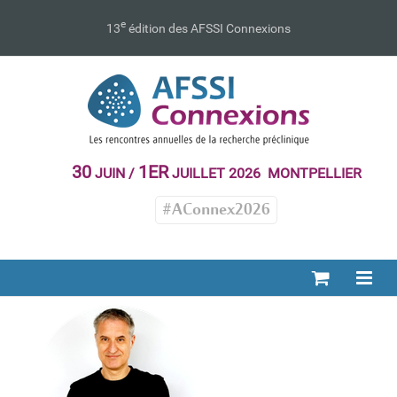
Passer
au
e
13
édition des AFSSI Connexions
contenu
30
1ER
JUIN /
JUILLET 2026 MONTPELLIER
#AConnex2026