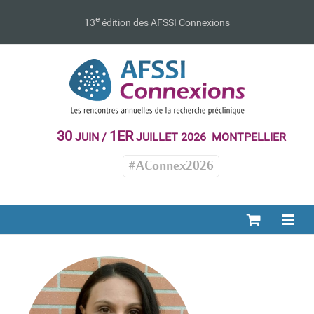
Passer
au
e
13
édition des AFSSI Connexions
contenu
30
1ER
JUIN /
JUILLET 2026 MONTPELLIER
#AConnex2026