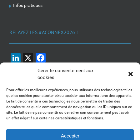
Infos pratiques
RELAYEZ LES #ACONNEX2026 !
LinkedIn
X
Facebook
Gérer le consentement aux
cookies
Pour offrir les meilleures expériences, nous utilisons des technologies telles
que les cookies pour stocker et/ou accéder aux informations des appareils.
Le fait de consentir à ces technologies nous permettra de traiter des
1, 2, 3... Buzzez !
données telles que le comportement de navigation ou les ID uniques sur ce
site. Le fait de ne pas consentir ou de retirer son consentement peut avoir
Découvrez nos kits communication
un effet négatif sur certaines caractéristiques et fonctions.
Accepter