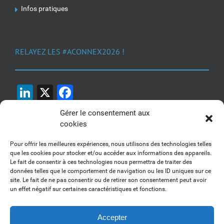
Infos pratiques
RELAYEZ LES #ACONNEX2026 !
LinkedIn
X
Facebook
Gérer le consentement aux
cookies
Pour offrir les meilleures expériences, nous utilisons des technologies telles
que les cookies pour stocker et/ou accéder aux informations des appareils.
Le fait de consentir à ces technologies nous permettra de traiter des
1, 2, 3... Buzzez !
données telles que le comportement de navigation ou les ID uniques sur ce
site. Le fait de ne pas consentir ou de retirer son consentement peut avoir
Découvrez nos kits communication
un effet négatif sur certaines caractéristiques et fonctions.
Accepter