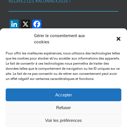
RELAYEZ LES #ACONNEX2026 !
LinkedIn
X
Facebook
Gérer le consentement aux
cookies
Pour offrir les meilleures expériences, nous utilisons des technologies telles
que les cookies pour stocker et/ou accéder aux informations des appareils.
Le fait de consentir à ces technologies nous permettra de traiter des
1, 2, 3... Buzzez !
données telles que le comportement de navigation ou les ID uniques sur ce
site. Le fait de ne pas consentir ou de retirer son consentement peut avoir
Découvrez nos kits communication
un effet négatif sur certaines caractéristiques et fonctions.
Accepter
Refuser
Copyright 2017-2025 AFSSI - Tous droits réservés |
Mentions légales
|
Utilisation des cookies
| Animé par
Essentiel MARKETING
Voir les préférences