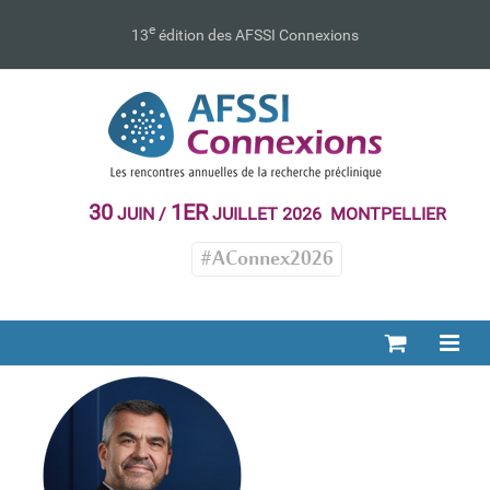
Passer
au
e
13
édition des AFSSI Connexions
contenu
30
1ER
JUIN /
JUILLET 2026 MONTPELLIER
#AConnex2026