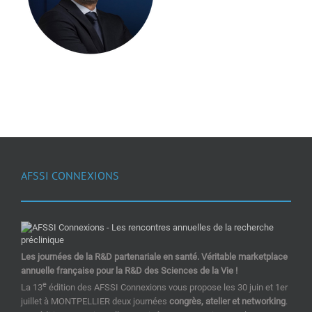
AFSSI CONNEXIONS
Les journées de la R&D partenariale en santé. Véritable marketplace
annuelle française pour la R&D des Sciences de la Vie !
e
La 13
édition des AFSSI Connexions vous propose les 30 juin et 1er
juillet à MONTPELLIER deux journées
congrès, atelier et networking
.