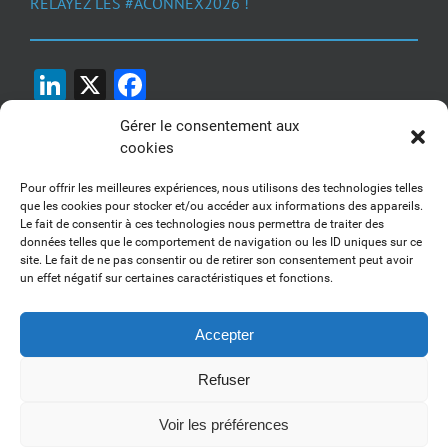
RELAYEZ LES #ACONNEX2026 !
LinkedIn
X
Facebook
Gérer le consentement aux
cookies
Pour offrir les meilleures expériences, nous utilisons des technologies telles
que les cookies pour stocker et/ou accéder aux informations des appareils.
Le fait de consentir à ces technologies nous permettra de traiter des
1, 2, 3... Buzzez !
données telles que le comportement de navigation ou les ID uniques sur ce
site. Le fait de ne pas consentir ou de retirer son consentement peut avoir
Découvrez nos kits communication
un effet négatif sur certaines caractéristiques et fonctions.
Accepter
Refuser
Copyright 2017-2025 AFSSI - Tous droits réservés |
Mentions légales
|
Utilisation des cookies
| Animé par
Essentiel MARKETING
Voir les préférences