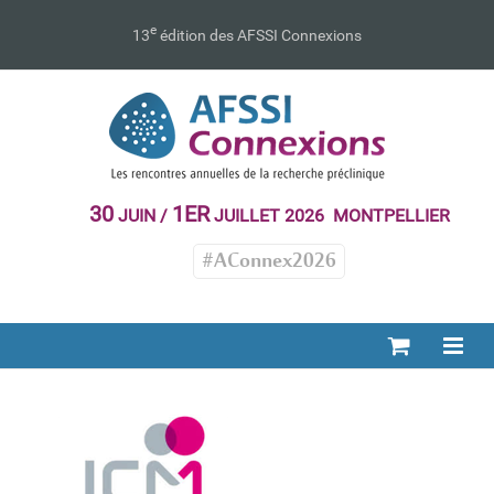
Passer
au
e
13
édition des AFSSI Connexions
contenu
30
1ER
JUIN /
JUILLET 2026 MONTPELLIER
#AConnex2026