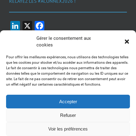
RELAYEZ LES #ACONNEX2026 !
LinkedIn
X
Facebook
Gérer le consentement aux
cookies
Pour offrir les meilleures expériences, nous utilisons des technologies telles
que les cookies pour stocker et/ou accéder aux informations des appareils.
Le fait de consentir à ces technologies nous permettra de traiter des
1, 2, 3... Buzzez !
données telles que le comportement de navigation ou les ID uniques sur ce
site. Le fait de ne pas consentir ou de retirer son consentement peut avoir
Découvrez nos kits communication
un effet négatif sur certaines caractéristiques et fonctions.
Accepter
Refuser
Copyright 2017-2025 AFSSI - Tous droits réservés |
Mentions légales
|
Utilisation des cookies
| Animé par
Essentiel MARKETING
Voir les préférences