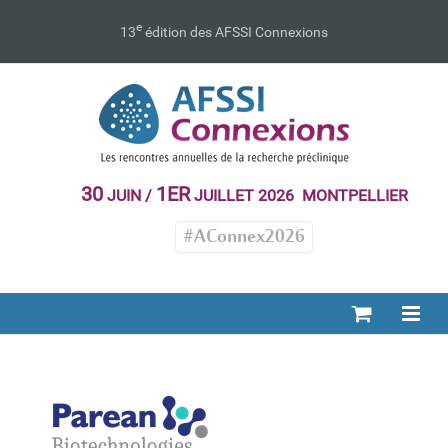
Passer
au
e
13
édition des AFSSI Connexions
contenu
30
1ER
JUIN /
JUILLET 2026 MONTPELLIER
#AConnex2026