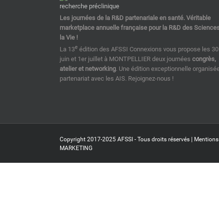
Les journées de la R&D partenariale en santé. Véritable
marketplace annuelle française pour la R&D des Science
la Vie !
e
La 13
édition des AFSSI Connexions vous propose les 30
juin et 1er juillet à MONTPELLIER deux journées
congrès,
atelier et networking
. Une édition exceptionnelle organisé
partenariat avec les AIS. Rejoignez-nous !
Copyright 2017-2025 AFSSI - Tous droits réservés |
Mentions
MARKETING