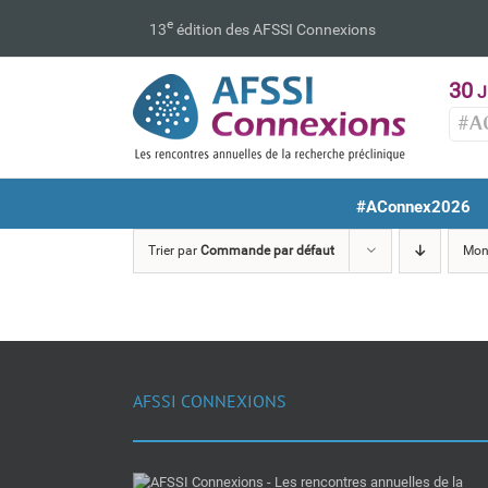
Passer
e
13
édition des AFSSI Connexions
au
contenu
30
J
#A
#AConnex2026
Trier par
Commande par défaut
Mon
AFSSI CONNEXIONS