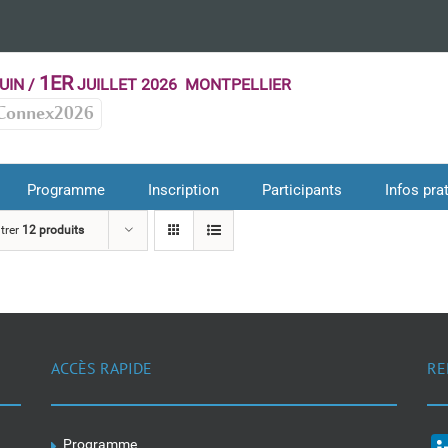
1ER
UIN /
JUILLET 2026 MONTPELLIER
Connex2026
Programme
Inscription
Participants
Infos pra
trer
12 produits
ACCÈS RAPIDE
RE
Programme