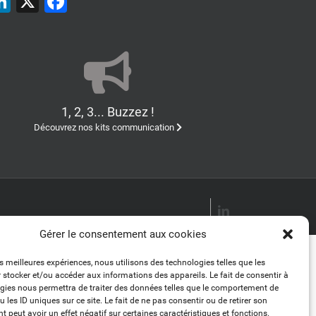
LinkedIn
X
Facebook
1, 2, 3... Buzzez !
Découvrez nos kits communication
LinkedIn
Gérer le consentement aux cookies
es meilleures expériences, nous utilisons des technologies telles que les
 stocker et/ou accéder aux informations des appareils. Le fait de consentir à
gies nous permettra de traiter des données telles que le comportement de
 les ID uniques sur ce site. Le fait de ne pas consentir ou de retirer son
 peut avoir un effet négatif sur certaines caractéristiques et fonctions.