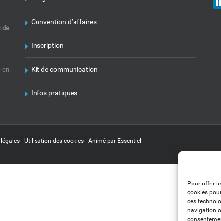
Convention d’affaires
s de
Inscription
Kit de communication
e en
Infos pratiques
 légales
|
Utilisation des cookies
| Animé par
Essentiel
Pour offrir l
cookies pour
ces technolo
navigation ou
consentement