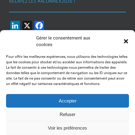
RELAYEZ LES #ACONNEX2026 !
LinkedIn
X
Facebook
Gérer le consentement aux
cookies
Pour offrir les meilleures expériences, nous utilisons des technologies telles
que les cookies pour stocker et/ou accéder aux informations des appareils.
Le fait de consentir à ces technologies nous permettra de traiter des
1, 2, 3... Buzzez !
données telles que le comportement de navigation ou les ID uniques sur ce
site. Le fait de ne pas consentir ou de retirer son consentement peut avoir
Découvrez nos kits communication
un effet négatif sur certaines caractéristiques et fonctions.
Accepter
Refuser
Copyright 2017-2025 AFSSI - Tous droits réservés |
Mentions légales
|
Utilisation des cookies
| Animé par
Essentiel MARKETING
Voir les préférences