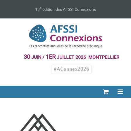
Passer
au
e
13
édition des AFSSI Connexions
contenu
30
1ER
JUIN /
JUILLET 2026 MONTPELLIER
#AConnex2026