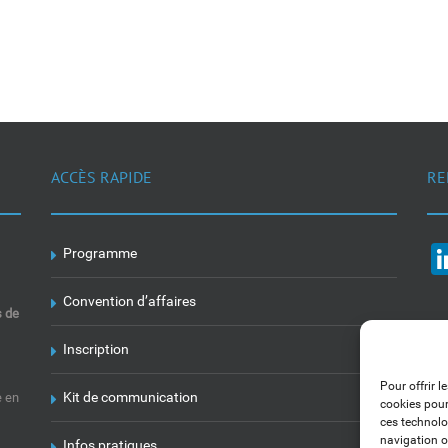
ACCÈS RAPIDE
RE
Programme
Convention d’affaires
s de
Inscription
Pour offrir l
Kit de communication
e en
cookies pour
ces technolo
navigation ou
Infos pratiques