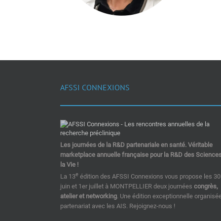
AFSSI CONNEXIONS
Les journées de la R&D partenariale en santé. Véritable
marketplace annuelle française pour la R&D des Science
la Vie !
e
La 13
édition des AFSSI Connexions vous propose les 30
juin et 1er juillet à MONTPELLIER deux journées
congrès,
atelier et networking
. Une édition exceptionnelle organisé
partenariat avec les AIS. Rejoignez-nous !