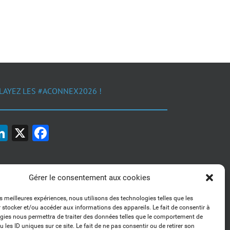
LAYEZ LES #ACONNEX2026 !
LinkedIn
X
Facebook
Gérer le consentement aux cookies
es meilleures expériences, nous utilisons des technologies telles que les
 stocker et/ou accéder aux informations des appareils. Le fait de consentir à
1, 2, 3... Buzzez !
gies nous permettra de traiter des données telles que le comportement de
Découvrez nos kits communication
 les ID uniques sur ce site. Le fait de ne pas consentir ou de retirer son