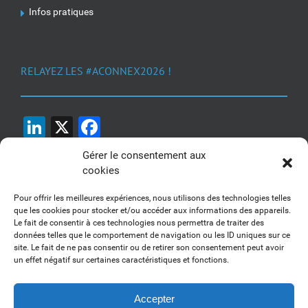
Infos pratiques
RELAYEZ LES #ACONNEX2026 !
LinkedIn
X
Facebook
Gérer le consentement aux
cookies
Pour offrir les meilleures expériences, nous utilisons des technologies telles
que les cookies pour stocker et/ou accéder aux informations des appareils.
Le fait de consentir à ces technologies nous permettra de traiter des
1, 2, 3... Buzzez !
données telles que le comportement de navigation ou les ID uniques sur ce
site. Le fait de ne pas consentir ou de retirer son consentement peut avoir
Découvrez nos kits communication
un effet négatif sur certaines caractéristiques et fonctions.
Accepter