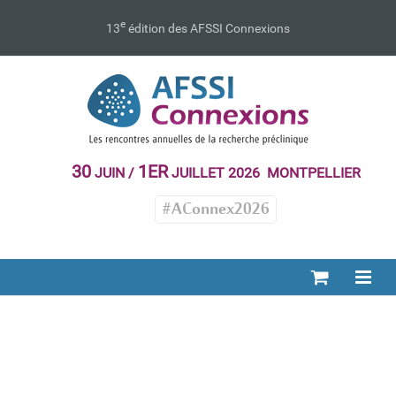
Passer
au
e
13
édition des AFSSI Connexions
contenu
30
1ER
JUIN /
JUILLET 2026 MONTPELLIER
#AConnex2026