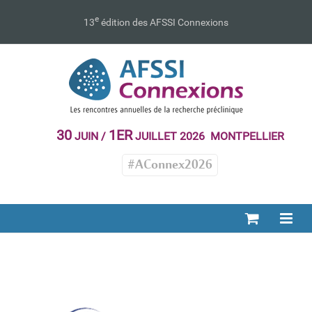
Passer
au
e
13
édition des AFSSI Connexions
contenu
30
1ER
JUIN /
JUILLET 2026 MONTPELLIER
#AConnex2026