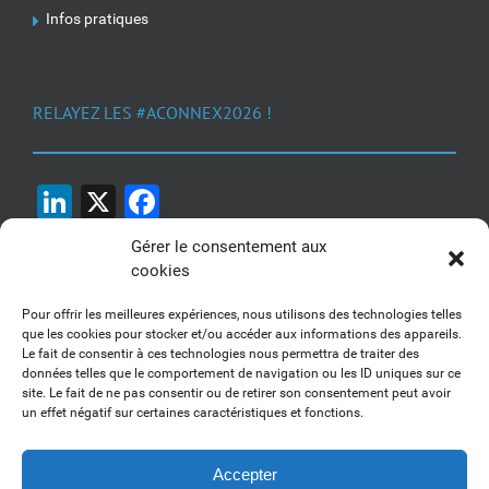
Infos pratiques
RELAYEZ LES #ACONNEX2026 !
LinkedIn
X
Facebook
Gérer le consentement aux
cookies
Pour offrir les meilleures expériences, nous utilisons des technologies telles
que les cookies pour stocker et/ou accéder aux informations des appareils.
Le fait de consentir à ces technologies nous permettra de traiter des
1, 2, 3... Buzzez !
données telles que le comportement de navigation ou les ID uniques sur ce
site. Le fait de ne pas consentir ou de retirer son consentement peut avoir
Découvrez nos kits communication
un effet négatif sur certaines caractéristiques et fonctions.
Accepter