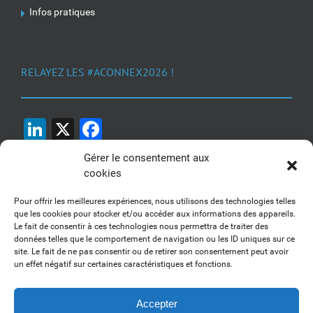
Infos pratiques
RELAYEZ LES #ACONNEX2026 !
LinkedIn
X
Facebook
Gérer le consentement aux
cookies
Pour offrir les meilleures expériences, nous utilisons des technologies telles
que les cookies pour stocker et/ou accéder aux informations des appareils.
Le fait de consentir à ces technologies nous permettra de traiter des
1, 2, 3... Buzzez !
données telles que le comportement de navigation ou les ID uniques sur ce
site. Le fait de ne pas consentir ou de retirer son consentement peut avoir
Découvrez nos kits communication
un effet négatif sur certaines caractéristiques et fonctions.
Accepter