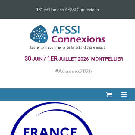
Passer
au
e
13
édition des AFSSI Connexions
contenu
30
1ER
JUIN /
JUILLET 2026 MONTPELLIER
#AConnex2026