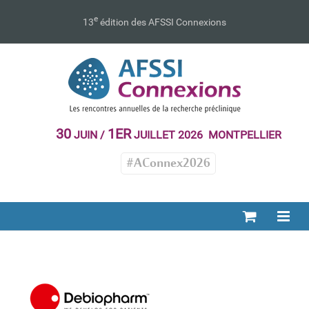
Passer
au
e
13
édition des AFSSI Connexions
contenu
30
1ER
JUIN /
JUILLET 2026 MONTPELLIER
#AConnex2026