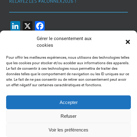
RELAYEZ LES #ACONNEX2026 !
LinkedIn
X
Facebook
Gérer le consentement aux
cookies
Pour offrir les meilleures expériences, nous utilisons des technologies telles
que les cookies pour stocker et/ou accéder aux informations des appareils.
Le fait de consentir à ces technologies nous permettra de traiter des
1, 2, 3... Buzzez !
données telles que le comportement de navigation ou les ID uniques sur ce
site. Le fait de ne pas consentir ou de retirer son consentement peut avoir
Découvrez nos kits communication
un effet négatif sur certaines caractéristiques et fonctions.
Accepter
Refuser
Copyright 2017-2025 AFSSI - Tous droits réservés |
Mentions légales
|
Utilisation des cookies
| Animé par
Essentiel MARKETING
Voir les préférences