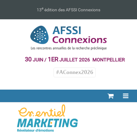
Passer
au
e
13
édition des AFSSI Connexions
contenu
30
1ER
JUIN /
JUILLET 2026 MONTPELLIER
#AConnex2026