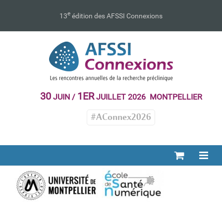
Passer
au
e
13
édition des AFSSI Connexions
contenu
30
1ER
JUIN /
JUILLET 2026 MONTPELLIER
#AConnex2026