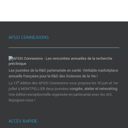
AFSSI CONNEXIONS
Les journées de la R&D partenariale en santé. Véritable marketplace
annuelle française pour la R&D des Sciences de la Vie !
e
La 13
édition des AFSSI Connexions vous propose les 30 juin et 1er
juillet à MONTPELLIER deux journées
congrès, atelier et networking
.
Une édition exceptionnelle organisée en partenariat avec les AIS.
Rejoignez-nous !
ACCÈS RAPIDE