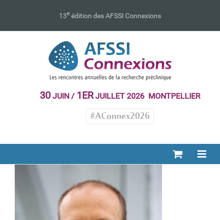
Passer
au
e
13
édition des AFSSI Connexions
contenu
30
1ER
JUIN /
JUILLET 2026 MONTPELLIER
#AConnex2026