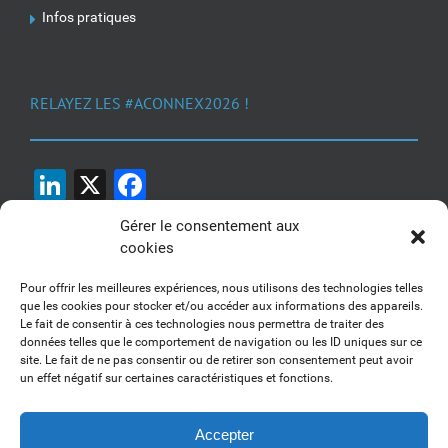
Infos pratiques
RELAYEZ LES #ACONNEX2026 !
LinkedIn
X
Facebook
Gérer le consentement aux
cookies
Pour offrir les meilleures expériences, nous utilisons des technologies telles
que les cookies pour stocker et/ou accéder aux informations des appareils.
Le fait de consentir à ces technologies nous permettra de traiter des
1, 2, 3... Buzzez !
données telles que le comportement de navigation ou les ID uniques sur ce
site. Le fait de ne pas consentir ou de retirer son consentement peut avoir
Découvrez nos kits communication
un effet négatif sur certaines caractéristiques et fonctions.
Accepter