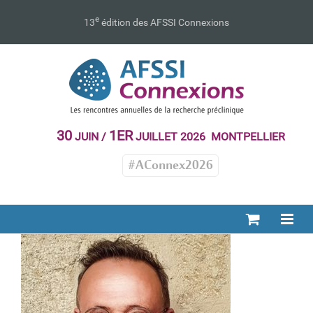
Passer
au
e
13
édition des AFSSI Connexions
contenu
30
1ER
JUIN /
JUILLET 2026 MONTPELLIER
#AConnex2026