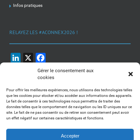
Infos pratiques
RELAYEZ LES #ACONNEX2026 !
LinkedIn
X
Facebook
Gérer le consentement aux
cookies
Pour offrir les meilleures expériences, nous utilisons des technologies telles
que les cookies pour stocker et/ou accéder aux informations des appareils.
Le fait de consentir à ces technologies nous permettra de traiter des
1, 2, 3... Buzzez !
données telles que le comportement de navigation ou les ID uniques sur ce
site. Le fait de ne pas consentir ou de retirer son consentement peut avoir
Découvrez nos kits communication
un effet négatif sur certaines caractéristiques et fonctions.
Accepter