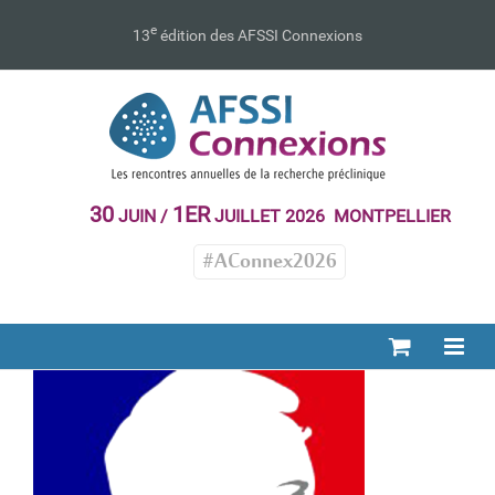
Passer
au
e
13
édition des AFSSI Connexions
contenu
30
1ER
JUIN /
JUILLET 2026 MONTPELLIER
#AConnex2026