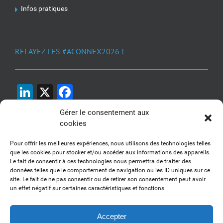
Infos pratiques
RELAYEZ LES #ACONNEX2026 !
LinkedIn
X
Facebook
Gérer le consentement aux
cookies
Pour offrir les meilleures expériences, nous utilisons des technologies telles
que les cookies pour stocker et/ou accéder aux informations des appareils.
Le fait de consentir à ces technologies nous permettra de traiter des
1, 2, 3... Buzzez !
données telles que le comportement de navigation ou les ID uniques sur ce
site. Le fait de ne pas consentir ou de retirer son consentement peut avoir
Découvrez nos kits communication
un effet négatif sur certaines caractéristiques et fonctions.
Accepter