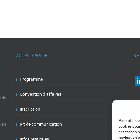
ACCÈS RAPIDE
RE
Programme
Convention d’affaires
s de
Inscription
Pour offrir l
Kit de communication
e en
cookies pour
ces technolo
navigation ou
Infos pratiques