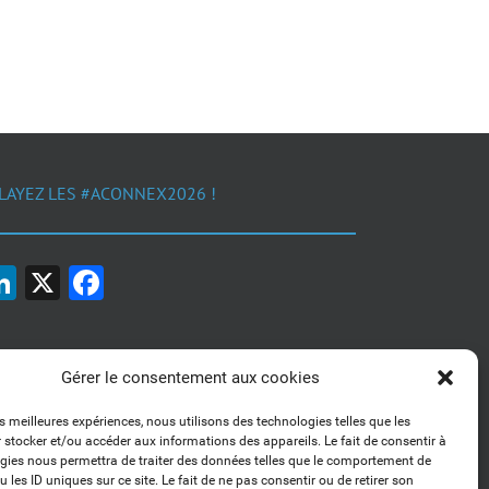
LAYEZ LES #ACONNEX2026 !
LinkedIn
X
Facebook
Gérer le consentement aux cookies
es meilleures expériences, nous utilisons des technologies telles que les
 stocker et/ou accéder aux informations des appareils. Le fait de consentir à
1, 2, 3... Buzzez !
gies nous permettra de traiter des données telles que le comportement de
Découvrez nos kits communication
 les ID uniques sur ce site. Le fait de ne pas consentir ou de retirer son