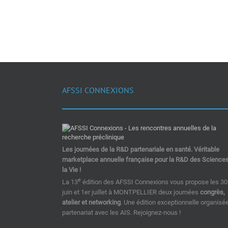
AFSSI CONNEXIONS
Les journées de la R&D partenariale en santé. Véritable
marketplace annuelle française pour la R&D des Science
la Vie !
e
La 13
édition des AFSSI Connexions vous propose les 30
juin et 1er juillet à MONTPELLIER deux journées
congrès,
atelier et networking
. Une édition exceptionnelle organisé
partenariat avec les AIS. Rejoignez-nous !