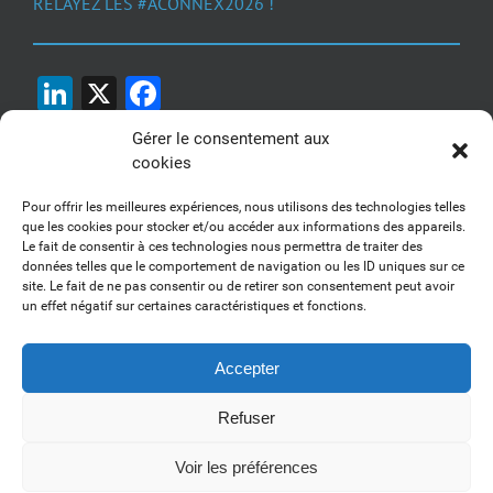
RELAYEZ LES #ACONNEX2026 !
LinkedIn
X
Facebook
Gérer le consentement aux
cookies
Pour offrir les meilleures expériences, nous utilisons des technologies telles
que les cookies pour stocker et/ou accéder aux informations des appareils.
Le fait de consentir à ces technologies nous permettra de traiter des
1, 2, 3... Buzzez !
données telles que le comportement de navigation ou les ID uniques sur ce
site. Le fait de ne pas consentir ou de retirer son consentement peut avoir
Découvrez nos kits communication
un effet négatif sur certaines caractéristiques et fonctions.
Accepter
Refuser
Copyright 2017-2025 AFSSI - Tous droits réservés |
Mentions légales
|
Utilisation des cookies
| Animé par
Essentiel MARKETING
Voir les préférences