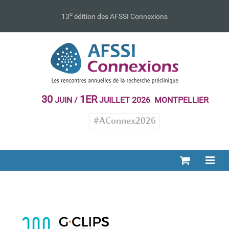
Passer
au
e
13
édition des AFSSI Connexions
contenu
30
1ER
JUIN /
JUILLET 2026 MONTPELLIER
#AConnex2026