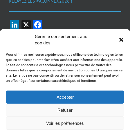
RELAYEZ LES #ACONNEX2026 !
LinkedIn
X
Facebook
Gérer le consentement aux
cookies
Pour offrir les meilleures expériences, nous utilisons des technologies telles
que les cookies pour stocker et/ou accéder aux informations des appareils.
Le fait de consentir à ces technologies nous permettra de traiter des
1, 2, 3... Buzzez !
données telles que le comportement de navigation ou les ID uniques sur ce
site. Le fait de ne pas consentir ou de retirer son consentement peut avoir
Découvrez nos kits communication
un effet négatif sur certaines caractéristiques et fonctions.
Accepter
Refuser
Copyright 2017-2025 AFSSI - Tous droits réservés |
Mentions légales
|
Utilisation des cookies
| Animé par
Essentiel MARKETING
Voir les préférences