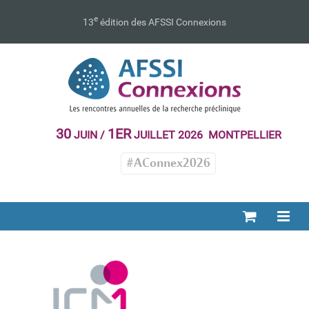
Passer
au
e
13
édition des AFSSI Connexions
contenu
30
1ER
JUIN /
JUILLET 2026 MONTPELLIER
#AConnex2026