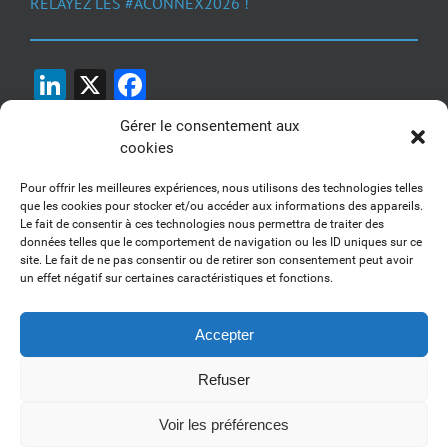
RELAYEZ LES #ACONNEX2026 !
LinkedIn
X
Facebook
Gérer le consentement aux
cookies
Pour offrir les meilleures expériences, nous utilisons des technologies telles
que les cookies pour stocker et/ou accéder aux informations des appareils.
Le fait de consentir à ces technologies nous permettra de traiter des
1, 2, 3... Buzzez !
données telles que le comportement de navigation ou les ID uniques sur ce
site. Le fait de ne pas consentir ou de retirer son consentement peut avoir
Découvrez nos kits communication
un effet négatif sur certaines caractéristiques et fonctions.
Accepter
Refuser
Copyright 2017-2025 AFSSI - Tous droits réservés |
Mentions légales
|
Utilisation des cookies
| Animé par
Essentiel MARKETING
Voir les préférences