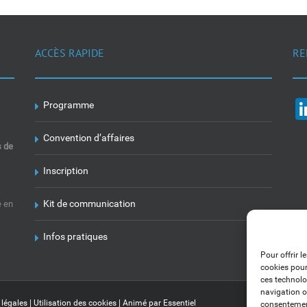
ACCÈS RAPIDE
RE
Programme
Convention d’affaires
s de
Inscription
Kit de communication
e en
Infos pratiques
Pour offrir l
cookies pour
ces technolo
navigation ou
 légales
|
Utilisation des cookies
| Animé par
Essentiel
consentement