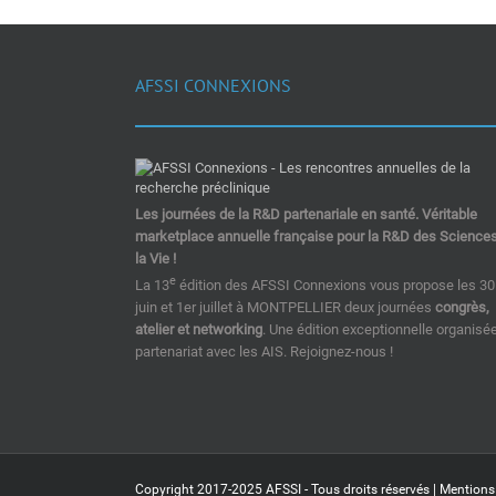
AFSSI CONNEXIONS
Les journées de la R&D partenariale en santé. Véritable
marketplace annuelle française pour la R&D des Science
la Vie !
e
La 13
édition des AFSSI Connexions vous propose les 30
juin et 1er juillet à MONTPELLIER deux journées
congrès,
atelier et networking
. Une édition exceptionnelle organisé
partenariat avec les AIS. Rejoignez-nous !
Copyright 2017-2025 AFSSI - Tous droits réservés |
Mentions