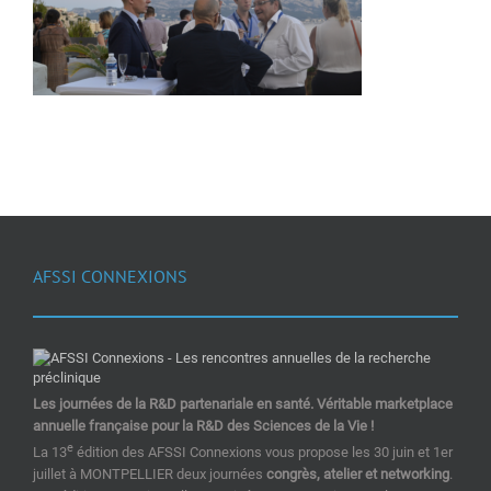
AFSSI CONNEXIONS
Les journées de la R&D partenariale en santé. Véritable marketplace
annuelle française pour la R&D des Sciences de la Vie !
e
La 13
édition des AFSSI Connexions vous propose les 30 juin et 1er
juillet à MONTPELLIER deux journées
congrès, atelier et networking
.