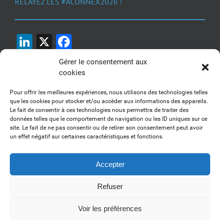
RELAYEZ LES #ACONNEX2026 !
LinkedIn
X
Facebook
Gérer le consentement aux
cookies
Pour offrir les meilleures expériences, nous utilisons des technologies telles
que les cookies pour stocker et/ou accéder aux informations des appareils.
Le fait de consentir à ces technologies nous permettra de traiter des
1, 2, 3... Buzzez !
données telles que le comportement de navigation ou les ID uniques sur ce
site. Le fait de ne pas consentir ou de retirer son consentement peut avoir
Découvrez nos kits communication
un effet négatif sur certaines caractéristiques et fonctions.
Accepter
Refuser
Copyright 2017-2025 AFSSI - Tous droits réservés |
Mentions légales
|
Utilisation des cookies
| Animé par
Essentiel MARKETING
Voir les préférences