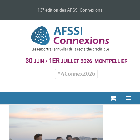
Passer
au
e
13
édition des AFSSI Connexions
contenu
30
1ER
JUIN /
JUILLET 2026 MONTPELLIER
#AConnex2026