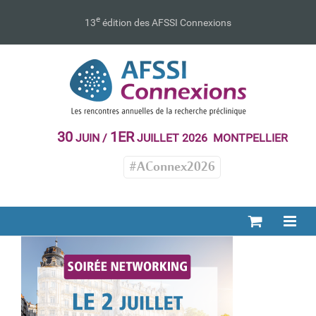
Passer
au
e
13
édition des AFSSI Connexions
contenu
30
1ER
JUIN /
JUILLET 2026 MONTPELLIER
#AConnex2026