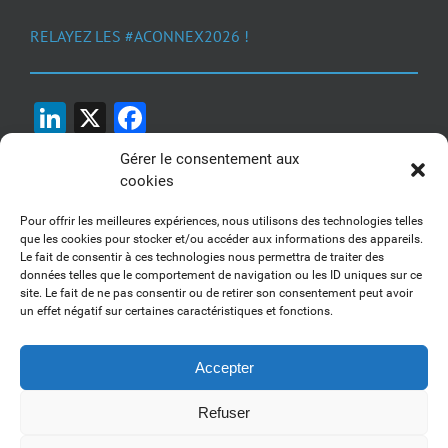
RELAYEZ LES #ACONNEX2026 !
LinkedIn
X
Facebook
Gérer le consentement aux
cookies
Pour offrir les meilleures expériences, nous utilisons des technologies telles
que les cookies pour stocker et/ou accéder aux informations des appareils.
Le fait de consentir à ces technologies nous permettra de traiter des
1, 2, 3... Buzzez !
données telles que le comportement de navigation ou les ID uniques sur ce
site. Le fait de ne pas consentir ou de retirer son consentement peut avoir
Découvrez nos kits communication
un effet négatif sur certaines caractéristiques et fonctions.
Accepter
Refuser
Copyright 2017-2025 AFSSI - Tous droits réservés |
Mentions légales
|
Utilisation des cookies
| Animé par
Essentiel MARKETING