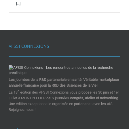
[...]
AFSSI CONNEXIONS
Les journées de la R&D partenariale en santé. Véritable marketplace
annuelle française pour la R&D des Sciences de la Vie !
e
La 13
édition des AFSSI Connexions vous propose les 30 juin et 1er
juillet à MONTPELLIER deux journées
congrès, atelier et networking
.
Une édition exceptionnelle organisée en partenariat avec les AIS.
Rejoignez-nous !