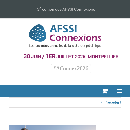
Passer
au
e
13
édition des AFSSI Connexions
contenu
30
1ER
JUIN /
JUILLET 2026 MONTPELLIER
#AConnex2026
Précédent