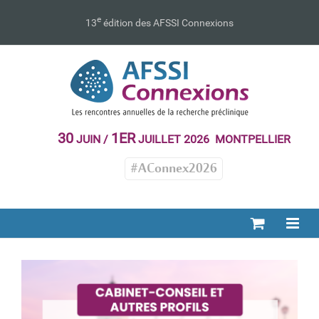
Passer
au
e
13
édition des AFSSI Connexions
contenu
30
1ER
JUIN /
JUILLET 2026 MONTPELLIER
#AConnex2026