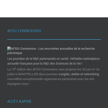
AFSSI CONNEXIONS
Les journées de la R&D partenariale en santé. Véritable marketplace
annuelle française pour la R&D des Sciences de la Vie !
e
La 13
édition des AFSSI Connexions vous propose les 30 juin et 1er
juillet à MONTPELLIER deux journées
congrès, atelier et networking
.
Une édition exceptionnelle organisée en partenariat avec les AIS.
Rejoignez-nous !
ACCÈS RAPIDE