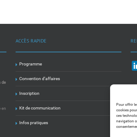
ACCÈS RAPIDE
RE
Programme
Convention d’affaires
s de
Inscription
Pour offrir l
Kit de communication
e en
cookies pour
ces technolo
navigation ou
Infos pratiques
consentement