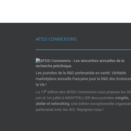
AFSSI CONNEXIONS
Les journées de la R&D partenariale en santé. Véritable
marketplace annuelle française pour la R&D des Science
la Vie !
e
La 13
édition des AFSSI Connexions vous propose les 30
juin et 1er juillet à MONTPELLIER deux journées
congrès,
atelier et networking
. Une édition exceptionnelle organisé
partenariat avec les AIS. Rejoignez-nous !