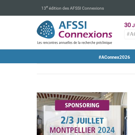
Passer
e
13
édition des AFSSI Connexions
au
contenu
30
J
#A
#AConnex2026