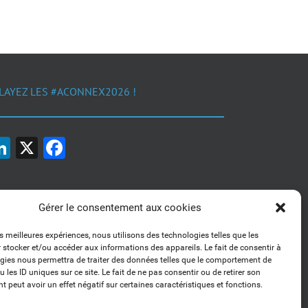
LAYEZ LES #ACONNEX2026 !
LinkedIn
X
Facebook
Gérer le consentement aux cookies
es meilleures expériences, nous utilisons des technologies telles que les
 stocker et/ou accéder aux informations des appareils. Le fait de consentir à
1, 2, 3... Buzzez !
gies nous permettra de traiter des données telles que le comportement de
Découvrez nos kits communication
 les ID uniques sur ce site. Le fait de ne pas consentir ou de retirer son
 peut avoir un effet négatif sur certaines caractéristiques et fonctions.