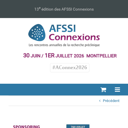
Passer
au
e
13
édition des AFSSI Connexions
contenu
30
1ER
JUIN /
JUILLET 2026 MONTPELLIER
#AConnex2026
Précédent