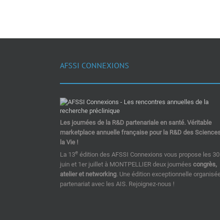
AFSSI CONNEXIONS
Les journées de la R&D partenariale en santé. Véritable
marketplace annuelle française pour la R&D des Science
la Vie !
e
La 13
édition des AFSSI Connexions vous propose les 30
juin et 1er juillet à MONTPELLIER deux journées
congrès,
atelier et networking
. Une édition exceptionnelle organisé
partenariat avec les AIS. Rejoignez-nous !