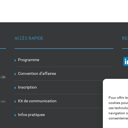
ACCÈS RAPIDE
RE
Programme
Convention d’affaires
s de
Inscription
Pour offrir l
Kit de communication
e en
cookies pour
ces technolo
navigation ou
Infos pratiques
consentement