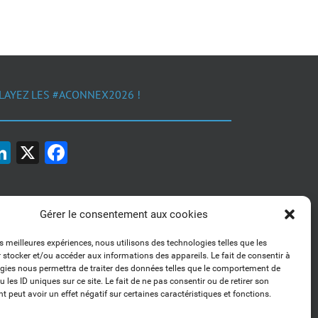
LAYEZ LES #ACONNEX2026 !
LinkedIn
X
Facebook
Gérer le consentement aux cookies
es meilleures expériences, nous utilisons des technologies telles que les
 stocker et/ou accéder aux informations des appareils. Le fait de consentir à
1, 2, 3... Buzzez !
gies nous permettra de traiter des données telles que le comportement de
Découvrez nos kits communication
 les ID uniques sur ce site. Le fait de ne pas consentir ou de retirer son
 peut avoir un effet négatif sur certaines caractéristiques et fonctions.