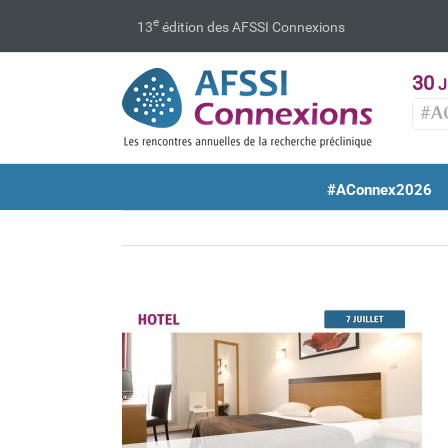
Passer
e
13
édition des AFSSI Connexions
au
contenu
30
J
#A
#AConnex2026