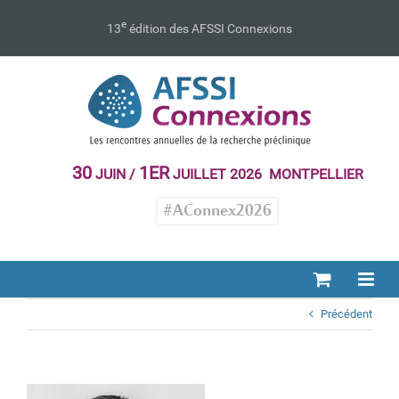
Passer
au
e
13
édition des AFSSI Connexions
contenu
30
1ER
JUIN /
JUILLET 2026 MONTPELLIER
#AConnex2026
Précédent