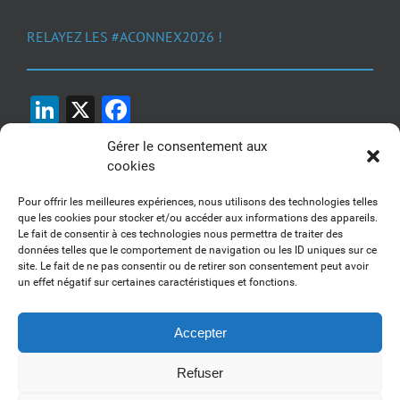
RELAYEZ LES #ACONNEX2026 !
LinkedIn
X
Facebook
Gérer le consentement aux
cookies
Pour offrir les meilleures expériences, nous utilisons des technologies telles
que les cookies pour stocker et/ou accéder aux informations des appareils.
Le fait de consentir à ces technologies nous permettra de traiter des
1, 2, 3... Buzzez !
données telles que le comportement de navigation ou les ID uniques sur ce
site. Le fait de ne pas consentir ou de retirer son consentement peut avoir
Découvrez nos kits communication
un effet négatif sur certaines caractéristiques et fonctions.
Accepter
Refuser
Copyright 2017-2025 AFSSI - Tous droits réservés |
Mentions légales
|
Utilisation des cookies
| Animé par
Essentiel MARKETING