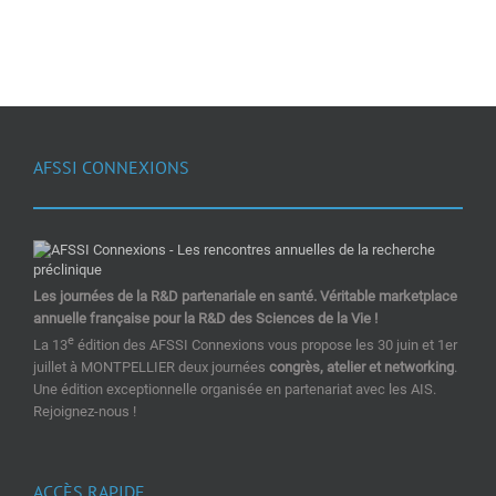
AFSSI CONNEXIONS
Les journées de la R&D partenariale en santé. Véritable marketplace
annuelle française pour la R&D des Sciences de la Vie !
e
La 13
édition des AFSSI Connexions vous propose les 30 juin et 1er
juillet à MONTPELLIER deux journées
congrès, atelier et networking
.
Une édition exceptionnelle organisée en partenariat avec les AIS.
Rejoignez-nous !
ACCÈS RAPIDE