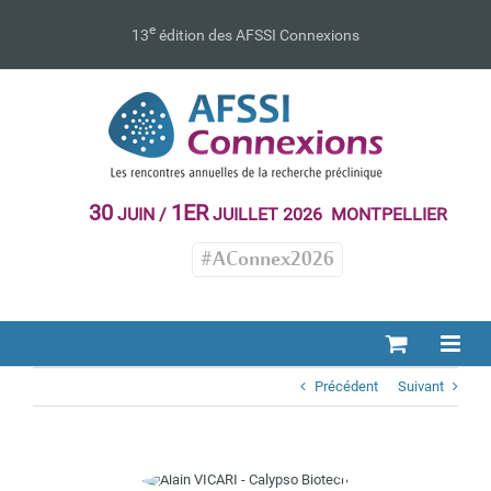
Passer
au
e
13
édition des AFSSI Connexions
contenu
30
1ER
JUIN /
JUILLET 2026 MONTPELLIER
#AConnex2026
Précédent
Suivant