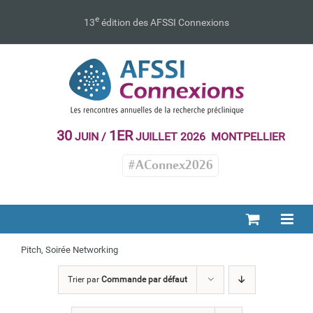
Passer
au
e
13
édition des AFSSI Connexions
contenu
30
1ER
JUIN /
JUILLET 2026 MONTPELLIER
#AConnex2026
Pitch, Soirée Networking
Trier par
Commande par défaut