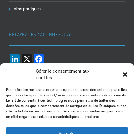
Infos pratiques
RELAYEZ LES #ACONNEX2026 !
LinkedIn
X
Facebook
Gérer le consentement aux
cookies
Pour offrir les meilleures expériences, nous utilisons des technologies telles
que les cookies pour stocker et/ou accéder aux informations des appareils.
Le fait de consentir à ces technologies nous permettra de traiter des
1, 2, 3... Buzzez !
données telles que le comportement de navigation ou les ID uniques sur ce
site. Le fait de ne pas consentir ou de retirer son consentement peut avoir
Découvrez nos kits communication
un effet négatif sur certaines caractéristiques et fonctions.
Accepter