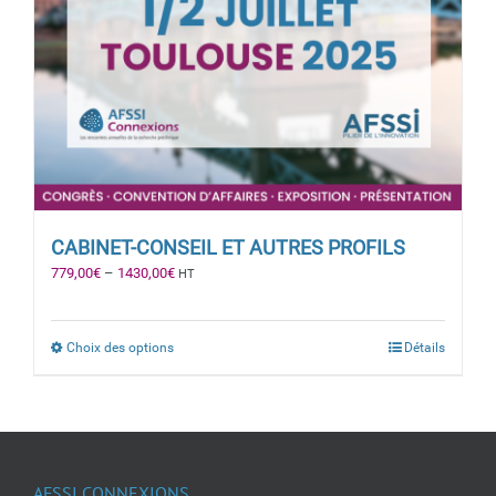
CABINET-CONSEIL ET AUTRES PROFILS
779,00
€
–
1430,00
€
HT
Choix des options
Détails
AFSSI CONNEXIONS