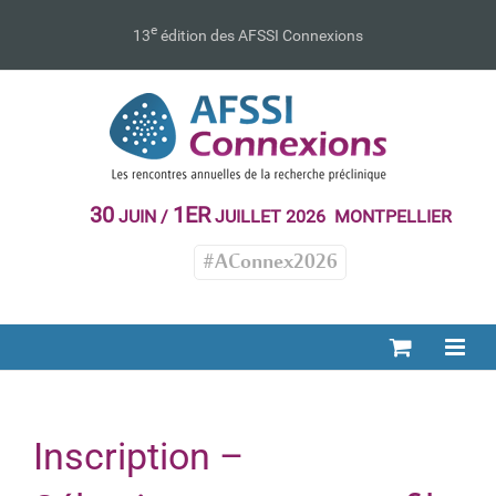
Passer
au
e
13
édition des AFSSI Connexions
contenu
30
1ER
JUIN /
JUILLET 2026 MONTPELLIER
#AConnex2026
Inscription –