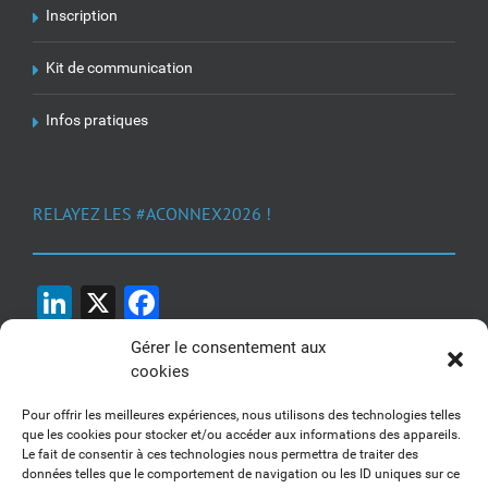
Inscription
Kit de communication
Infos pratiques
RELAYEZ LES #ACONNEX2026 !
LinkedIn
X
Facebook
Gérer le consentement aux
cookies
Pour offrir les meilleures expériences, nous utilisons des technologies telles
que les cookies pour stocker et/ou accéder aux informations des appareils.
Le fait de consentir à ces technologies nous permettra de traiter des
1, 2, 3... Buzzez !
données telles que le comportement de navigation ou les ID uniques sur ce