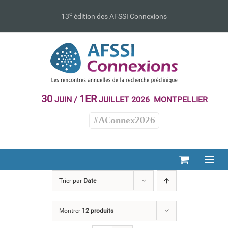
Passer
au
e
13
édition des AFSSI Connexions
contenu
30
1ER
JUIN /
JUILLET 2026 MONTPELLIER
#AConnex2026
Trier par
Date
Montrer
12 produits