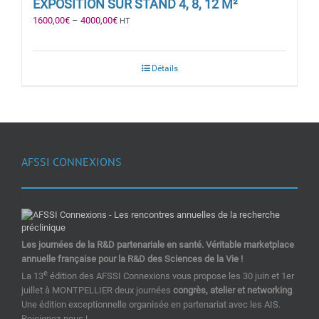
EXPOSITION SUR STAND 4, 8, 12 M²
1600,00
€
–
4000,00
€
HT
Détails
AFSSI CONNEXIONS
Les journées de la R&D partenariale en santé. Véritable marketplace
annuelle française pour la R&D des Sciences de la Vie !
e
La 13
édition des AFSSI Connexions vous propose les 30 juin et 1er
juillet à MONTPELLIER deux journées
congrès, atelier et networking
.
Une édition exceptionnelle organisée en partenariat avec les AIS.
Rejoignez-nous !