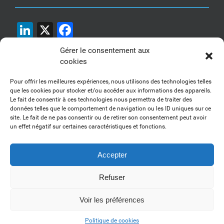
LinkedIn
X
Facebook
Gérer le consentement aux
cookies
Pour offrir les meilleures expériences, nous utilisons des technologies telles
que les cookies pour stocker et/ou accéder aux informations des appareils.
Le fait de consentir à ces technologies nous permettra de traiter des
1, 2, 3... Buzzez !
données telles que le comportement de navigation ou les ID uniques sur ce
site. Le fait de ne pas consentir ou de retirer son consentement peut avoir
Découvrez nos kits communication
un effet négatif sur certaines caractéristiques et fonctions.
Accepter
Refuser
Copyright 2017-2025 AFSSI - Tous droits réservés |
Mentions légales
|
Utilisation des cookies
| Animé par
Essentiel MARKETING
Voir les préférences
LinkedIn
Politique de cookies