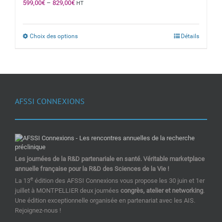
599,00
€
–
829,00
€
HT
Choix des options
Détails
AFSSI CONNEXIONS
Les journées de la R&D partenariale en santé. Véritable marketplace
annuelle française pour la R&D des Sciences de la Vie !
e
La 13
édition des AFSSI Connexions vous propose les 30 juin et 1er
juillet à MONTPELLIER deux journées
congrès, atelier et networking
.
Une édition exceptionnelle organisée en partenariat avec les AIS.
Rejoignez-nous !