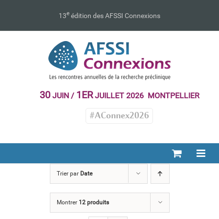
Passer
au
e
13
édition des AFSSI Connexions
contenu
30
1ER
JUIN /
JUILLET 2026 MONTPELLIER
#AConnex2026
Trier par
Date
Montrer
12 produits