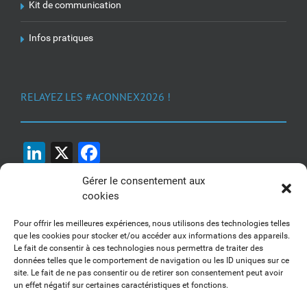
Kit de communication
Infos pratiques
RELAYEZ LES #ACONNEX2026 !
LinkedIn
X
Facebook
Gérer le consentement aux
cookies
Pour offrir les meilleures expériences, nous utilisons des technologies telles
que les cookies pour stocker et/ou accéder aux informations des appareils.
Le fait de consentir à ces technologies nous permettra de traiter des
1, 2, 3... Buzzez !
données telles que le comportement de navigation ou les ID uniques sur ce
site. Le fait de ne pas consentir ou de retirer son consentement peut avoir
Découvrez nos kits communication
un effet négatif sur certaines caractéristiques et fonctions.