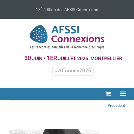
Passer
au
e
13
édition des AFSSI Connexions
contenu
30
1ER
JUIN /
JUILLET 2026 MONTPELLIER
#AConnex2026
Précédent