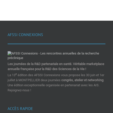
AFSSI CONNEXIONS
Les journées de la R&D partenariale en santé. Véritable marketplace
annuelle française pour la R&D des Sciences de la Vie !
e
La 13
édition des AFSSI Connexions vous propose les 30 juin et 1er
juillet à MONTPELLIER deux journées
congrès, atelier et networking
.
Une édition exceptionnelle organisée en partenariat avec les AIS.
Rejoignez-nous !
ACCÈS RAPIDE