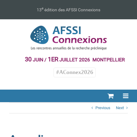
Passer
au
e
13
édition des AFSSI Connexions
contenu
30
1ER
JUIN /
JUILLET 2026 MONTPELLIER
#AConnex2026
Previous
Next