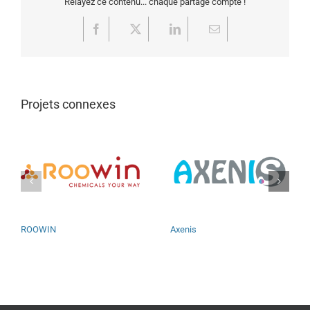
Relayez ce contenu... chaque partage compte !
Facebook
X
LinkedIn
Email
Projets connexes
ROOWIN
Axenis