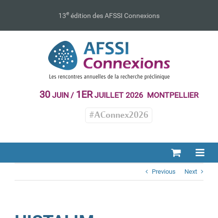
Passer
au
e
13
édition des AFSSI Connexions
contenu
30
1ER
JUIN /
JUILLET 2026 MONTPELLIER
#AConnex2026
Previous
Next