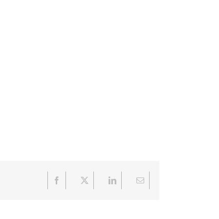
Facebook
X
LinkedIn
Email