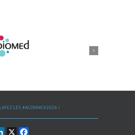
LAYEZ LES #ACONNEX2026 !
LinkedIn
X
Facebook