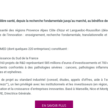
ière santé, depuis la recherche fondamentale jusqu’au marché, au bénéfice des
re santé des régions Provence Alpes Côte d’Azur et Languedoc-Roussillon (
e l’innovation : enseignement, recherche fondamentale, translationnelle et c
ED (dont quelques 220 entreprises) constituent :
oissance du Sud de la France
60 projets de R&D représentant 585 millions d’euros d’investissements et 700 
tients confrontés à des pathologies sévères : cancers, pathologies inflamma
s et orphelines.
et au standard industriel (conseil, études, appels d’offres, aide à l’expo
o™), un lien privilégié avec les institutionnels et les investisseurs (en région,
 création et la croissance d’entreprises innovantes. Basé à Marseille, Nice et M
RE, Directrice Générale.
EN SAVOIR PLUS