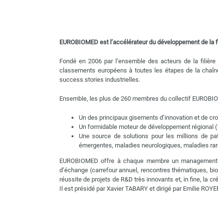
EUROBIOMED est l’accélérateur du développement de la fil
Fondé en 2006 par l’ensemble des acteurs de la filiè
classements européens à toutes les étapes de la chaîne d
success stories industrielles.
Ensemble, les plus de 260 membres du collectif EUROBIOM
Un des principaux gisements d’innovation et de cr
Un formidable moteur de développement régional (1
Une source de solutions pour les millions de pa
émergentes, maladies neurologiques, maladies rare
EUROBIOMED offre à chaque membre un management de proj
d’échange (carrefour annuel, rencontres thématiques, biorez
réussite de projets de R&D très innovants et, in fine, la
Il est présidé par Xavier TABARY et dirigé par Emilie ROYE