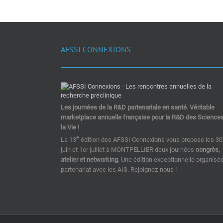
AFSSI CONNEXIONS
Les journées de la R&D partenariale en santé. Véritable
marketplace annuelle française pour la R&D des Science
la Vie !
e
La 13
édition des AFSSI Connexions vous propose les 30
juin et 1er juillet à MONTPELLIER deux journées
congrès,
atelier et networking
. Une édition exceptionnelle organisé
partenariat avec les AIS. Rejoignez-nous !