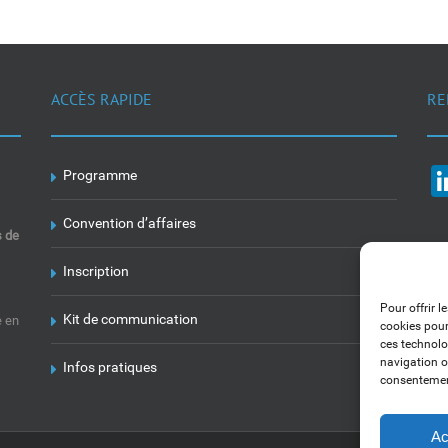
ACCÈS RAPIDE
RE
Programme
Convention d’affaires
s de
Inscription
Pour offrir l
Kit de communication
e en
cookies pour
ces technolo
navigation ou
Infos pratiques
consentement
Ac