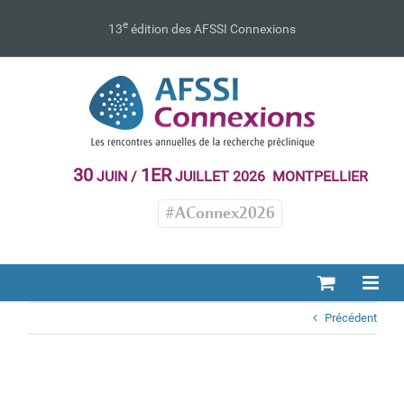
Passer
au
e
13
édition des AFSSI Connexions
contenu
30
1ER
JUIN /
JUILLET 2026 MONTPELLIER
#AConnex2026
Précédent