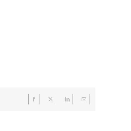
Facebook
X
LinkedIn
Email