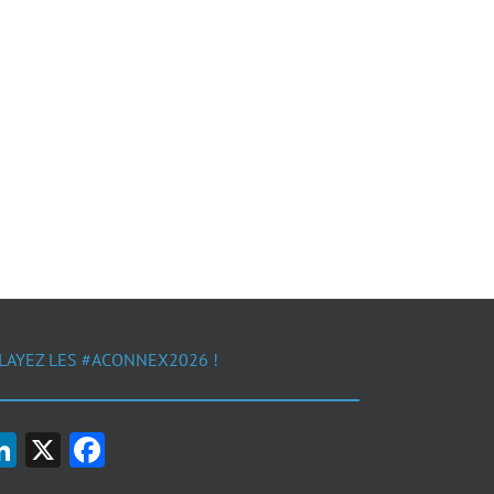
LAYEZ LES #ACONNEX2026 !
LinkedIn
X
Facebook