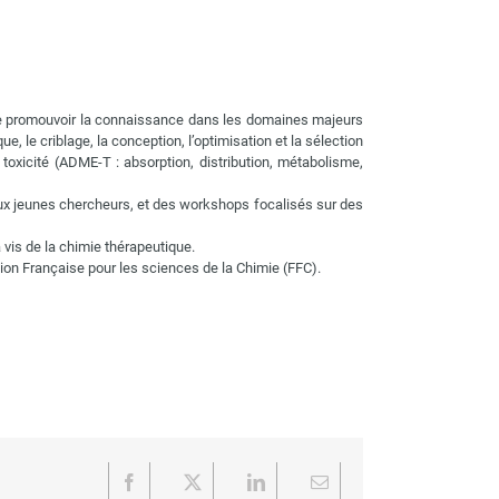
 de promouvoir la connaissance dans les domaines majeurs
, le criblage, la conception, l’optimisation et la sélection
toxicité (ADME-T : absorption, distribution, métabolisme,
ux jeunes chercheurs, et des workshops focalisés sur des
 vis de la chimie thérapeutique.
ion Française pour les sciences de la Chimie (FFC).
Facebook
X
LinkedIn
Email