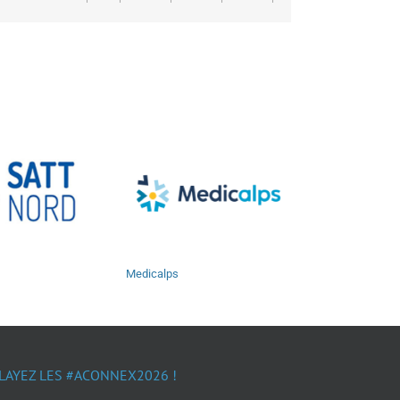
Medicalps
LAYEZ LES #ACONNEX2026 !