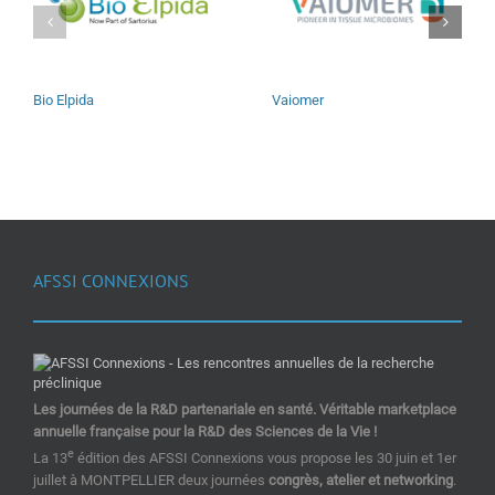
Bio Elpida
Vaiomer
AFSSI CONNEXIONS
Les journées de la R&D partenariale en santé. Véritable marketplace
annuelle française pour la R&D des Sciences de la Vie !
e
La 13
édition des AFSSI Connexions vous propose les 30 juin et 1er
juillet à MONTPELLIER deux journées
congrès, atelier et networking
.