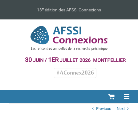
Passer
au
e
13
édition des AFSSI Connexions
contenu
30
1ER
JUIN /
JUILLET 2026 MONTPELLIER
#AConnex2026
Previous
Next