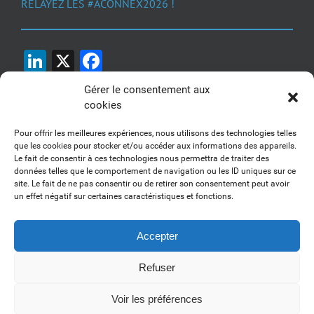
RELAYEZ LES #ACONNEX2026 !
LinkedIn
X
Facebook
Gérer le consentement aux
cookies
Pour offrir les meilleures expériences, nous utilisons des technologies telles
que les cookies pour stocker et/ou accéder aux informations des appareils.
Le fait de consentir à ces technologies nous permettra de traiter des
1, 2, 3... Buzzez !
données telles que le comportement de navigation ou les ID uniques sur ce
site. Le fait de ne pas consentir ou de retirer son consentement peut avoir
Découvrez nos kits communication
un effet négatif sur certaines caractéristiques et fonctions.
Accepter
Refuser
Copyright 2017-2025 AFSSI - Tous droits réservés |
Mentions légales
|
Utilisation des cookies
| Animé par
Essentiel MARKETING
Voir les préférences