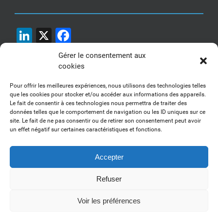
LinkedIn
X
Facebook
Gérer le consentement aux
cookies
Pour offrir les meilleures expériences, nous utilisons des technologies telles
que les cookies pour stocker et/ou accéder aux informations des appareils.
Le fait de consentir à ces technologies nous permettra de traiter des
1, 2, 3... Buzzez !
données telles que le comportement de navigation ou les ID uniques sur ce
site. Le fait de ne pas consentir ou de retirer son consentement peut avoir
Découvrez nos kits communication
un effet négatif sur certaines caractéristiques et fonctions.
Accepter
Refuser
Copyright 2017-2025 AFSSI - Tous droits réservés |
Mentions légales
|
Utilisation des cookies
| Animé par
Essentiel MARKETING
Voir les préférences
LinkedIn