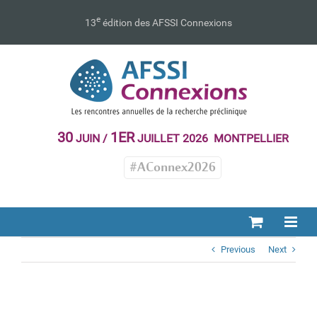
Passer
au
e
13
édition des AFSSI Connexions
contenu
30
1ER
JUIN /
JUILLET 2026 MONTPELLIER
#AConnex2026
Previous
Next