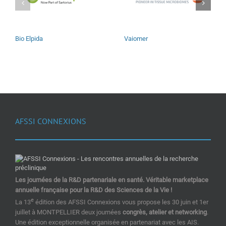
Bio Elpida
Vaiomer
AFSSI CONNEXIONS
Les journées de la R&D partenariale en santé. Véritable marketplace
annuelle française pour la R&D des Sciences de la Vie !
e
La 13
édition des AFSSI Connexions vous propose les 30 juin et 1er
juillet à MONTPELLIER deux journées
congrès, atelier et networking
.
Une édition exceptionnelle organisée en partenariat avec les AIS.