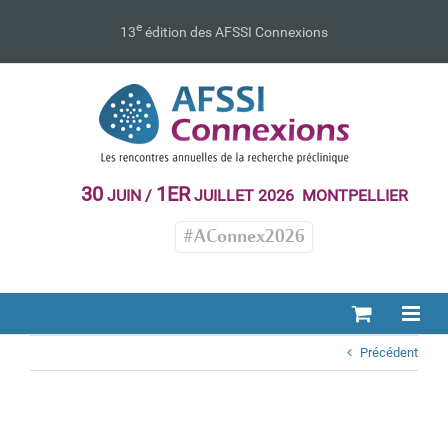
Passer
au
e
13
édition des AFSSI Connexions
contenu
30
1ER
JUIN /
JUILLET 2026 MONTPELLIER
#AConnex2026
Précédent