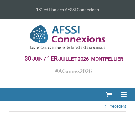
Passer
au
e
13
édition des AFSSI Connexions
contenu
30
1ER
JUIN /
JUILLET 2026 MONTPELLIER
#AConnex2026
Précédent